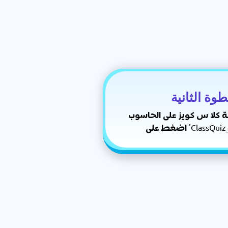
طوة الثانية
ة كلا س كويز على الحاسوب
ClassQuiz_Setu'