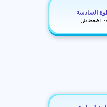
وة السادسة
'install'