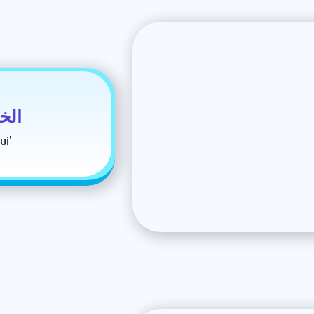
الخط
اضغط عل