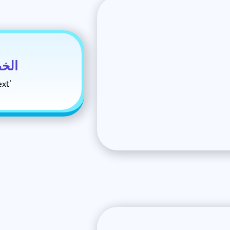
الخط
اضغط على