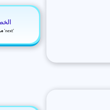
الخط
مرة اخرى اضغط على 'next'