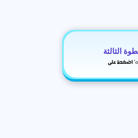
وة الثالثة
ى 'oui'