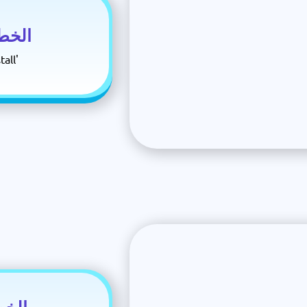
الخط
اضغط على 