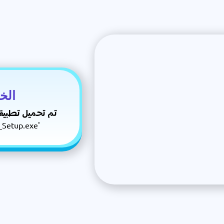
الخ
تم تحميل تطبيق
اضغط على 'p.exe