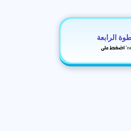
وة الرابعة
 'next'