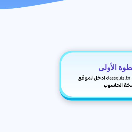
طوة الأولى
ادخل لموقع classquiz.tn ثم اضغط على
خة الحاسوب